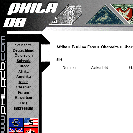
Startseite
Afrika
>
Burkina Faso
>
Obervolta
> Übers
Deutschland
Österreich
alle
Schweiz
Europa
Nummer
Markenbild
Gü
Afrika
Amerika
Asien
Ozeanien
Forum
Bewerben
FAQ
Impressum