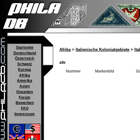
Startseite
Afrika
>
Italienische Kolonialgebiete
>
It
Deutschland
Österreich
alle
Schweiz
Europa
Nummer
Markenbild
Gü
Afrika
Amerika
Asien
Ozeanien
Forum
Bewerben
FAQ
Impressum