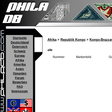
Startseite
Afrika
>
Republik Kongo
>
Kongo-Brazzav
Deutschland
Österreich
alle
Schweiz
Europa
Nummer
Markenbild
Gü
Afrika
Amerika
Asien
Ozeanien
Forum
Bewerben
FAQ
Impressum