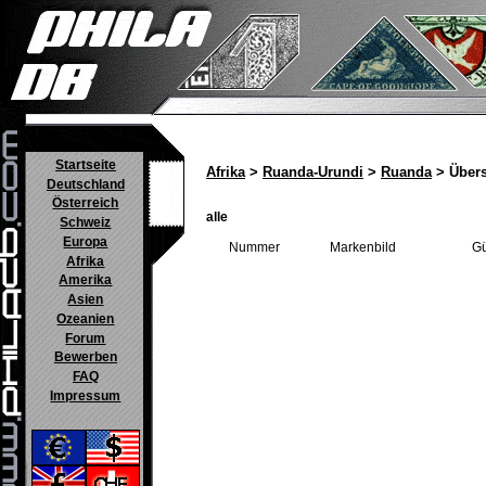
Startseite
Afrika
>
Ruanda-Urundi
>
Ruanda
> Übers
Deutschland
Österreich
alle
Schweiz
Europa
Nummer
Markenbild
Gü
Afrika
Amerika
Asien
Ozeanien
Forum
Bewerben
FAQ
Impressum