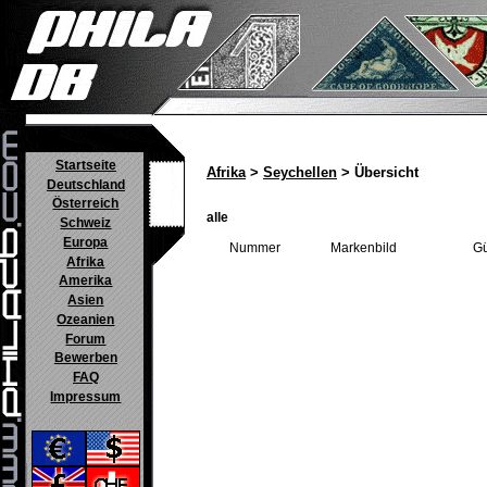
Startseite
Afrika
>
Seychellen
> Übersicht
Deutschland
Österreich
alle
Schweiz
Europa
Nummer
Markenbild
Gü
Afrika
Amerika
Asien
Ozeanien
Forum
Bewerben
FAQ
Impressum