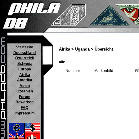
Startseite
Afrika
>
Uganda
> Übersicht
Deutschland
Österreich
alle
Schweiz
Europa
Nummer
Markenbild
Gü
Afrika
Amerika
Asien
Ozeanien
Forum
Bewerben
FAQ
Impressum