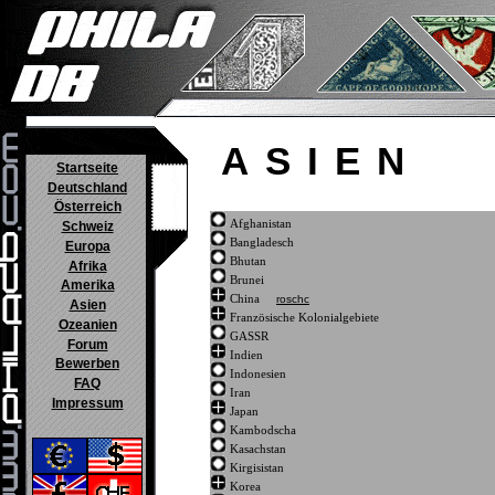
ASIEN
Startseite
Deutschland
Österreich
Afghanistan
Schweiz
Bangladesch
Europa
Bhutan
Afrika
Brunei
Amerika
China
roschc
Asien
Französische Kolonialgebiete
Ozeanien
GASSR
Forum
Indien
Bewerben
Indonesien
FAQ
Iran
Impressum
Japan
Kambodscha
Kasachstan
Kirgisistan
Korea