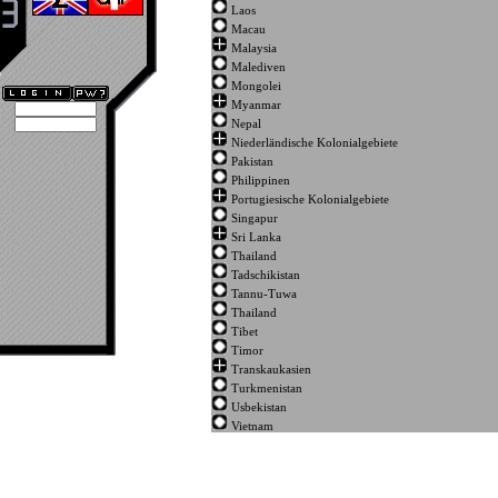
Laos
Macau
Malaysia
Malediven
Mongolei
Myanmar
Nepal
Niederländische Kolonialgebiete
Pakistan
Philippinen
Portugiesische Kolonialgebiete
Singapur
Sri Lanka
Thailand
Tadschikistan
Tannu-Tuwa
Thailand
Tibet
Timor
Transkaukasien
Turkmenistan
Usbekistan
Vietnam