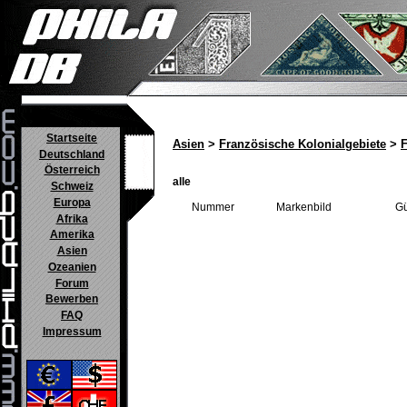
Startseite
Asien
>
Französische Kolonialgebiete
>
F
Deutschland
Österreich
alle
Schweiz
Europa
Nummer
Markenbild
Gü
Afrika
Amerika
Asien
Ozeanien
Forum
Bewerben
FAQ
Impressum