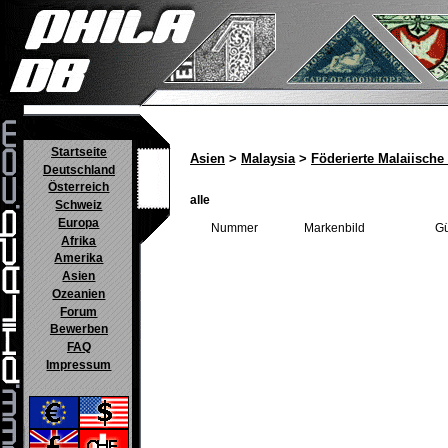
Startseite
Asien
>
Malaysia
>
Föderierte Malaiische
Deutschland
Österreich
alle
Schweiz
Europa
Nummer
Markenbild
Gü
Afrika
Amerika
Asien
Ozeanien
Forum
Bewerben
FAQ
Impressum