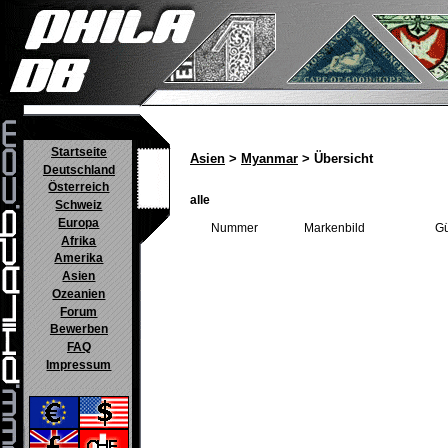
Startseite
Asien
>
Myanmar
> Übersicht
Deutschland
Österreich
alle
Schweiz
Europa
Nummer
Markenbild
Gü
Afrika
Amerika
Asien
Ozeanien
Forum
Bewerben
FAQ
Impressum