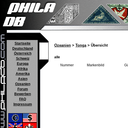
Startseite
Ozeanien
>
Tonga
> Übersicht
Deutschland
Österreich
alle
Schweiz
Europa
Nummer
Markenbild
Gü
Afrika
Amerika
Asien
Ozeanien
Forum
Bewerben
FAQ
Impressum