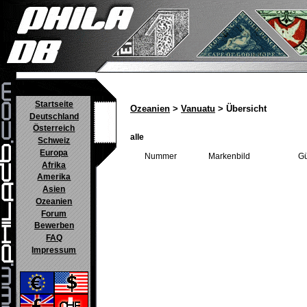
Startseite
Ozeanien
>
Vanuatu
> Übersicht
Deutschland
Österreich
alle
Schweiz
Europa
Nummer
Markenbild
Gü
Afrika
Amerika
Asien
Ozeanien
Forum
Bewerben
FAQ
Impressum