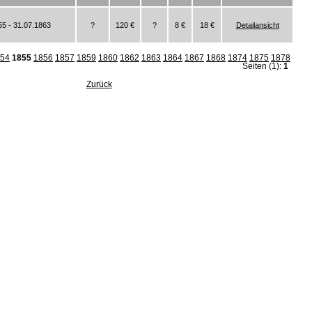
55 - 31.07.1863
?
120 €
?
8 €
18 €
Detailansicht
54
1855
1856
1857
1859
1860
1862
1863
1864
1867
1868
1874
1875
1878
Seiten (1):
1
Zurück