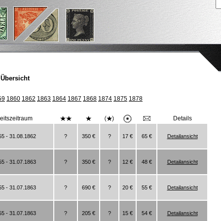
Übersicht
59
1860
1862
1863
1864
1867
1868
1874
1875
1878
keitszeitraum
Details
55 - 31.08.1862
?
350 €
?
17 €
65 €
Detailansicht
55 - 31.07.1863
?
350 €
?
12 €
48 €
Detailansicht
55 - 31.07.1863
?
690 €
?
20 €
55 €
Detailansicht
55 - 31.07.1863
?
205 €
?
15 €
54 €
Detailansicht