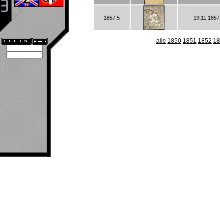
1857.5
19.11.1857
alle
1850
1851
1852
18