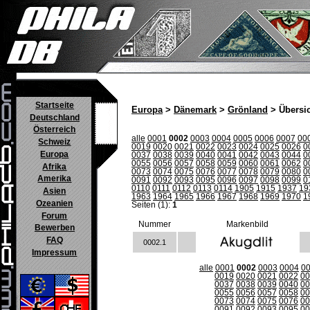
Startseite
Europa
>
Dänemark
>
Grönland
> Übersi
Deutschland
Österreich
alle
0001
0002
0003
0004
0005
0006
0007
00
Schweiz
0019
0020
0021
0022
0023
0024
0025
0026
0
Europa
0037
0038
0039
0040
0041
0042
0043
0044
0
0055
0056
0057
0058
0059
0060
0061
0062
0
Afrika
0073
0074
0075
0076
0077
0078
0079
0080
0
Amerika
0091
0092
0093
0095
0096
0097
0098
0099
0
0110
0111
0112
0113
0114
1905
1915
1937
19
Asien
1963
1964
1965
1966
1967
1968
1969
1970
1
Ozeanien
Seiten (1):
1
Forum
Nummer
Markenbild
Bewerben
FAQ
0002.1
Impressum
alle
0001
0002
0003
0004
0
0019
0020
0021
0022
00
0037
0038
0039
0040
00
0055
0056
0057
0058
00
0073
0074
0075
0076
00
0091
0092
0093
0095
00