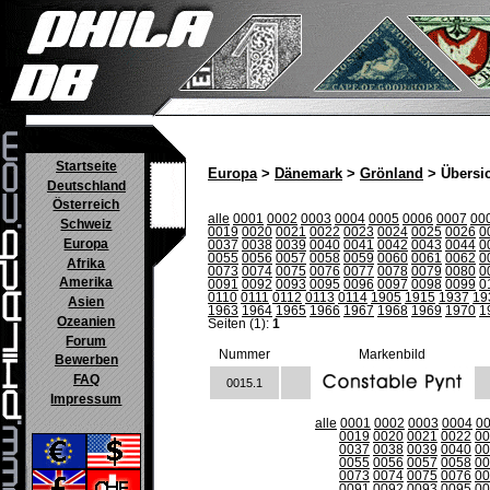
Startseite
Europa
>
Dänemark
>
Grönland
> Übersi
Deutschland
Österreich
alle
0001
0002
0003
0004
0005
0006
0007
00
Schweiz
0019
0020
0021
0022
0023
0024
0025
0026
0
Europa
0037
0038
0039
0040
0041
0042
0043
0044
0
0055
0056
0057
0058
0059
0060
0061
0062
0
Afrika
0073
0074
0075
0076
0077
0078
0079
0080
0
Amerika
0091
0092
0093
0095
0096
0097
0098
0099
0
0110
0111
0112
0113
0114
1905
1915
1937
19
Asien
1963
1964
1965
1966
1967
1968
1969
1970
1
Ozeanien
Seiten (1):
1
Forum
Nummer
Markenbild
Bewerben
FAQ
0015.1
Impressum
alle
0001
0002
0003
0004
0
0019
0020
0021
0022
00
0037
0038
0039
0040
00
0055
0056
0057
0058
00
0073
0074
0075
0076
00
0091
0092
0093
0095
00