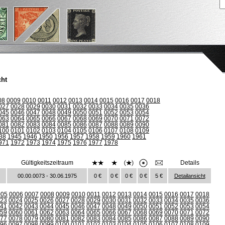
cht
08
0009
0010
0011
0012
0013
0014
0015
0016
0017
0018
027
0028
0029
0030
0031
0032
0033
0034
0035
0036
045
0046
0047
0048
0049
0050
0051
0052
0053
0054
063
0064
0065
0066
0067
0068
0069
0070
0071
0072
081
0082
0083
0084
0085
0086
0087
0088
0089
0090
100
0101
0102
0103
0104
0105
0106
0107
0108
0109
38
1945
1946
1950
1956
1957
1958
1959
1960
1961
971
1972
1973
1974
1975
1976
1977
1978
Gültigkeitszeitraum
Details
00.00.0073 - 30.06.1975
0 €
0 €
0 €
0 €
5 €
Detailansicht
005
0006
0007
0008
0009
0010
0011
0012
0013
0014
0015
0016
0017
0018
23
0024
0025
0026
0027
0028
0029
0030
0031
0032
0033
0034
0035
0036
41
0042
0043
0044
0045
0046
0047
0048
0049
0050
0051
0052
0053
0054
59
0060
0061
0062
0063
0064
0065
0066
0067
0068
0069
0070
0071
0072
77
0078
0079
0080
0081
0082
0083
0084
0085
0086
0087
0088
0089
0090
96
0097
0098
0099
0100
0101
0102
0103
0104
0105
0106
0107
0108
0109