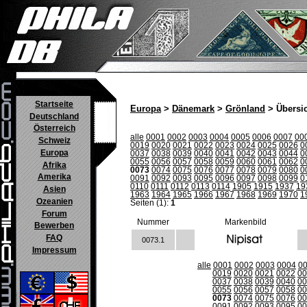
Startseite
Europa
>
Dänemark
>
Grönland
> Übersi
Deutschland
Österreich
alle
0001
0002
0003
0004
0005
0006
0007
00
Schweiz
0019
0020
0021
0022
0023
0024
0025
0026
0
Europa
0037
0038
0039
0040
0041
0042
0043
0044
0
0055
0056
0057
0058
0059
0060
0061
0062
0
Afrika
0073
0074
0075
0076
0077
0078
0079
0080
0
Amerika
0091
0092
0093
0095
0096
0097
0098
0099
0
0110
0111
0112
0113
0114
1905
1915
1937
19
Asien
1963
1964
1965
1966
1967
1968
1969
1970
1
Ozeanien
Seiten (1):
1
Forum
Nummer
Markenbild
Bewerben
FAQ
0073.1
Impressum
alle
0001
0002
0003
0004
0
0019
0020
0021
0022
00
0037
0038
0039
0040
00
0055
0056
0057
0058
00
0073
0074
0075
0076
00
0091
0092
0093
0095
00