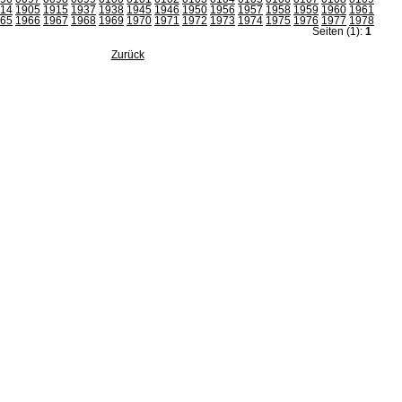
114
1905
1915
1937
1938
1945
1946
1950
1956
1957
1958
1959
1960
1961
65
1966
1967
1968
1969
1970
1971
1972
1973
1974
1975
1976
1977
1978
Seiten (1):
1
Zurück