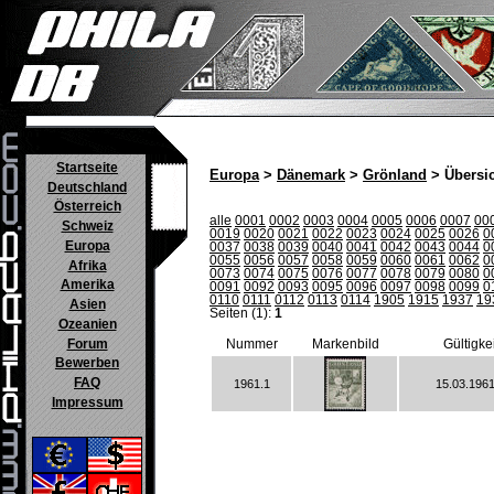
Startseite
Europa
>
Dänemark
>
Grönland
> Übersi
Deutschland
Österreich
alle
0001
0002
0003
0004
0005
0006
0007
00
Schweiz
0019
0020
0021
0022
0023
0024
0025
0026
0
Europa
0037
0038
0039
0040
0041
0042
0043
0044
0
0055
0056
0057
0058
0059
0060
0061
0062
0
Afrika
0073
0074
0075
0076
0077
0078
0079
0080
0
Amerika
0091
0092
0093
0095
0096
0097
0098
0099
0
0110
0111
0112
0113
0114
1905
1915
1937
19
Asien
Seiten (1):
1
Ozeanien
Forum
Nummer
Markenbild
Gültigke
Bewerben
FAQ
1961.1
15.03.1961
Impressum