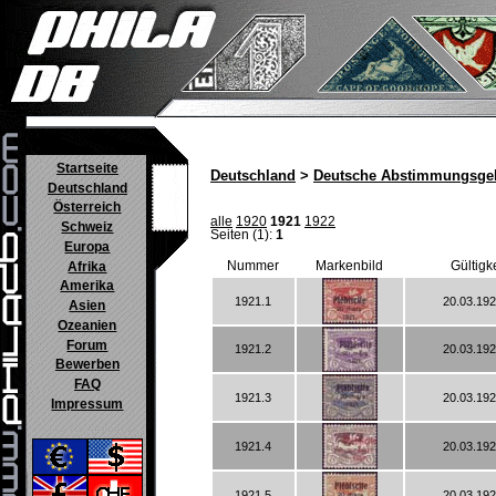
Startseite
Deutschland
>
Deutsche Abstimmungsgeb
Deutschland
Österreich
alle
1920
1921
1922
Schweiz
Seiten (1):
1
Europa
Nummer
Markenbild
Gültigk
Afrika
Amerika
1921.1
20.03.192
Asien
Ozeanien
Forum
1921.2
20.03.192
Bewerben
FAQ
1921.3
20.03.192
Impressum
1921.4
20.03.192
1921.5
20.03.192