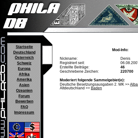
Startseite
Mod-Info:
Deutschland
Österreich
Nickname:
Denis
Registriert seit:
06.08.200
Schweiz
Erstellte Beiträge:
46
Europa
Geschriebene Zeichen:
220700
Afrika
Amerika
Moderiert folgende Sammelgebiet(e):
Deutsche Besetzungsausgaben 2. WK >>
Alba
Asien
Altdeutschland >>
Baden
Ozeanien
Forum
Bewerben
FAQ
Impressum