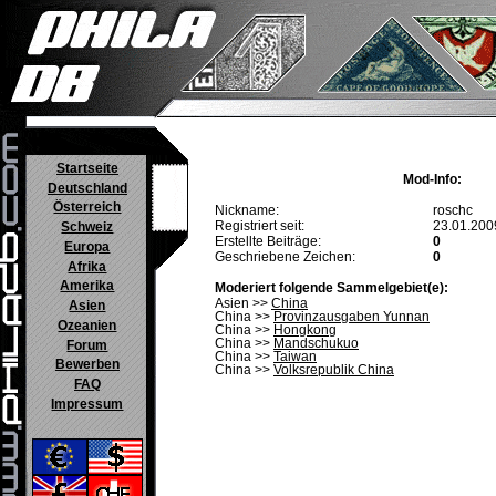
Startseite
Mod-Info:
Deutschland
Österreich
Nickname:
roschc
Registriert seit:
23.01.200
Schweiz
Erstellte Beiträge:
0
Europa
Geschriebene Zeichen:
0
Afrika
Amerika
Moderiert folgende Sammelgebiet(e):
Asien >>
China
Asien
China >>
Provinzausgaben Yunnan
Ozeanien
China >>
Hongkong
China >>
Mandschukuo
Forum
China >>
Taiwan
Bewerben
China >>
Volksrepublik China
FAQ
Impressum