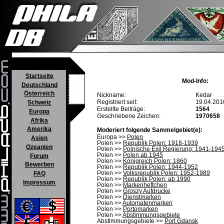
Startseite
Mod-Info:
Deutschland
Österreich
Nickname:
Kedar
Registriert seit:
19.04.201
Schweiz
Erstellte Beiträge:
1564
Europa
Geschriebene Zeichen:
1970658
Afrika
Amerika
Moderiert folgende Sammelgebiet(e):
Europa >>
Polen
Asien
Polen >>
Republik Polen: 1918-1939
Ozeanien
Polen >>
Polnische Exil Regierung: 1941-194
Polen >>
Polen ab 1945
Forum
Polen >>
Königreich Polen: 1860
Bewerben
Polen >>
Republik Polen: 1944-1952
Polen >>
Volksrepublik Polen: 1952-1989
FAQ
Polen >>
Republik Polen: ab 1990
Impressum
Polen >>
Markenheftchen
Polen >>
Groszy Aufdrucke
Polen >>
Dienstmarken
Polen >>
Automatenmarken
Polen >>
Portomarken
Polen >>
Abstimmungsgebiete
Abstimmungsgebiete >>
Port Gdansk