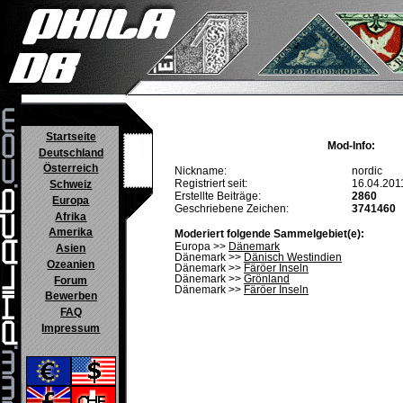
Startseite
Mod-Info:
Deutschland
Österreich
Nickname:
nordic
Registriert seit:
16.04.201
Schweiz
Erstellte Beiträge:
2860
Europa
Geschriebene Zeichen:
3741460
Afrika
Amerika
Moderiert folgende Sammelgebiet(e):
Europa >>
Dänemark
Asien
Dänemark >>
Dänisch Westindien
Ozeanien
Dänemark >>
Färöer Inseln
Dänemark >>
Grönland
Forum
Dänemark >>
Färöer Inseln
Bewerben
FAQ
Impressum