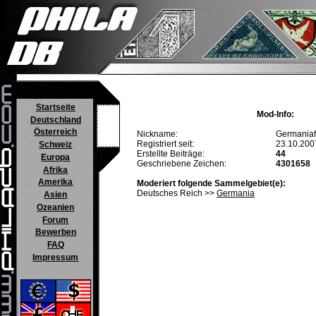
Startseite
Mod-Info:
Deutschland
Österreich
Nickname:
Germania
Registriert seit:
23.10.200
Schweiz
Erstellte Beiträge:
44
Europa
Geschriebene Zeichen:
4301658
Afrika
Amerika
Moderiert folgende Sammelgebiet(e):
Deutsches Reich >>
Germania
Asien
Ozeanien
Forum
Bewerben
FAQ
Impressum