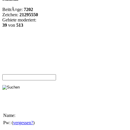
BeitrÃ¤ge:
7202
Zeichen:
21295550
Gebiete moderiert:
39
von
513
Name:
Pw: (
vergessen?
)