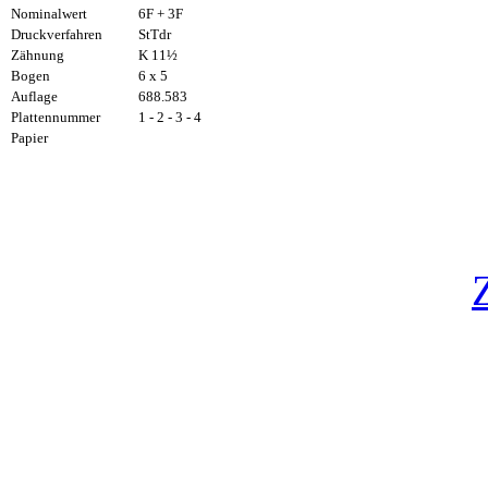
Nominalwert
6F + 3F
Druckverfahren
StTdr
Zähnung
K 11½
Bogen
6 x 5
Auflage
688.583
Plattennummer
1 - 2 - 3 - 4
Papier