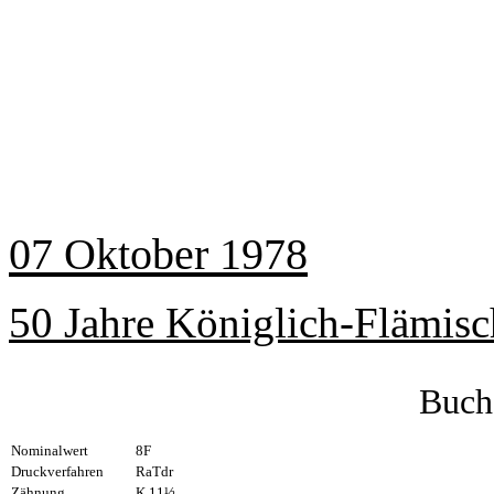
07 Oktober 1978
50 Jahre Königlich-Flämisc
Buch
Nominalwert
8F
Druckverfahren
RaTdr
Zähnung
K 11½