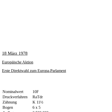
18 März 1978
Europäische Aktion
Erste Direktwahl zum Europa-Parlament
Nominalwert
10F
Druckverfahren
RaTdr
Zähnung
K 11½
Bogen
6 x 5