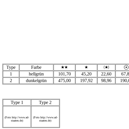
Type
Farbe
1
hellgrün
101,70
45,20
22,60
67,
2
dunkelgrün
475,00
197,92
98,96
190,
Type 1
Type 2
(Foto http://www.ad-
(Foto http://www.ad-
staaten.de)
staaten.de)