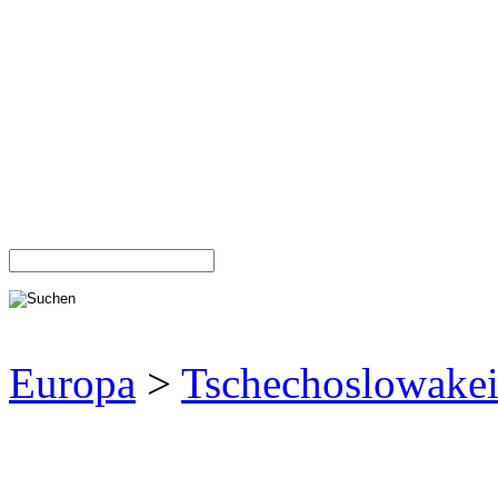
Europa
>
Tschechoslowake