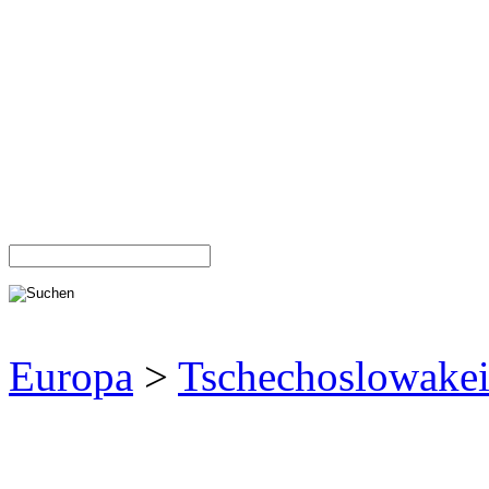
Europa
>
Tschechoslowake