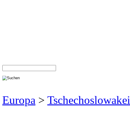
Europa
>
Tschechoslowake