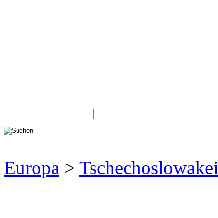
Europa
>
Tschechoslowake