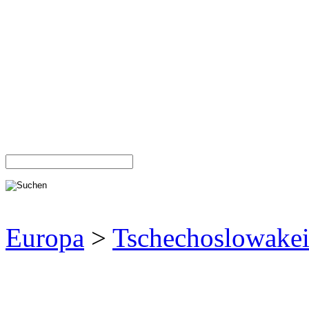
Europa
>
Tschechoslowake