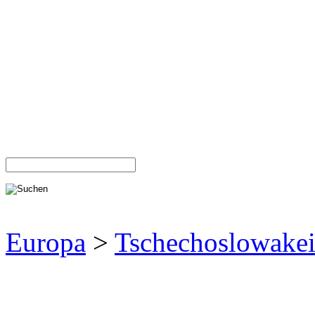
Europa
>
Tschechoslowake