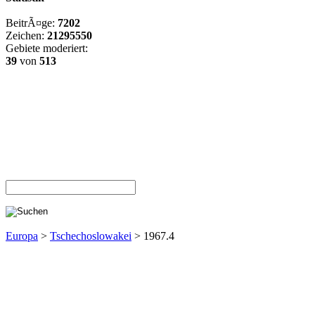
BeitrÃ¤ge:
7202
Zeichen:
21295550
Gebiete moderiert:
39
von
513
Europa
>
Tschechoslowakei
> 1967.4