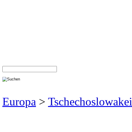
Europa
>
Tschechoslowake