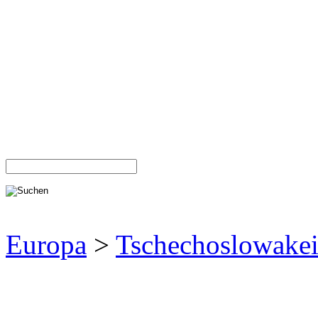
Europa
>
Tschechoslowake