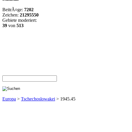
BeitrÃ¤ge:
7202
Zeichen:
21295550
Gebiete moderiert:
39
von
513
Europa
>
Tschechoslowakei
> 1945.45