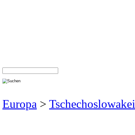
Europa
>
Tschechoslowake