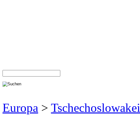
Europa
>
Tschechoslowake