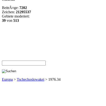
BeitrÃ¤ge:
7202
Zeichen:
21295537
Gebiete moderiert:
39
von
513
Europa
>
Tschechoslowakei
> 1976.34