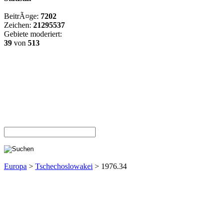
BeitrÃ¤ge:
7202
Zeichen:
21295537
Gebiete moderiert:
39
von
513
Europa
>
Tschechoslowakei
> 1976.34