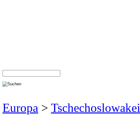
Europa
>
Tschechoslowake