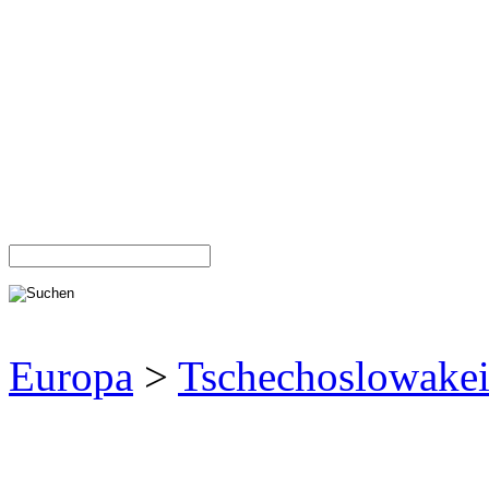
Europa
>
Tschechoslowake