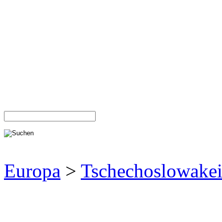
Europa
>
Tschechoslowake