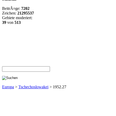
BeitrÃ¤ge:
7202
Zeichen:
21295537
Gebiete moderiert:
39
von
513
Europa
>
Tschechoslowakei
> 1952.27