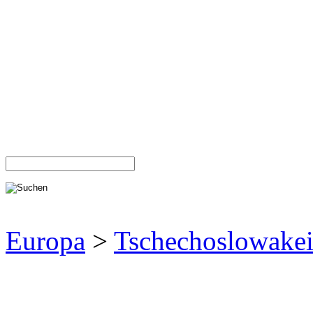
Europa
>
Tschechoslowake