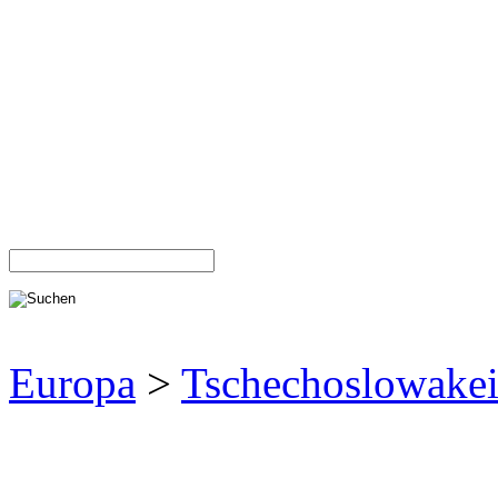
Europa
>
Tschechoslowake