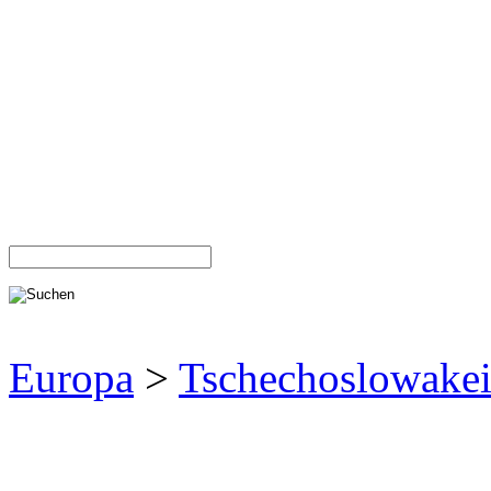
Europa
>
Tschechoslowake